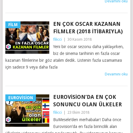
Devamını oku
EN ÇOK OSCAR KAZANAN
FILM
FILMLER (2018 ITIBARIYLA)
filicci
|
30 Kasım 2018
Yeni bir oscar sezonu daha yaklaşırken,
biz de sinema tarihinin en fazla oscar
kazanan filmlerine bir göz atalım dedik. Listenin fazla uzamaması
için sadece 9 veya daha fazla
Devamını oku
EUROVISION’DA EN ÇOK
EUROVISION
SONUNCU OLAN ÜLKELER
filicci
|
23 Ekim 2018
BuMesele’den merhabalar! Daha önce
Eurovision’da en fazla birincilik alan