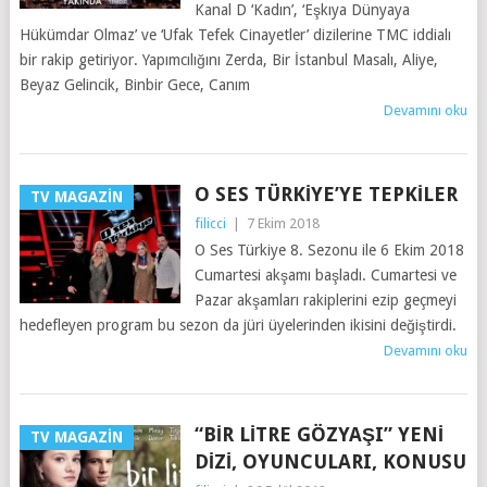
Kanal D ‘Kadın’, ‘Eşkıya Dünyaya
Hükümdar Olmaz’ ve ‘Ufak Tefek Cinayetler’ dizilerine TMC iddialı
bir rakip getiriyor. Yapımcılığını Zerda, Bir İstanbul Masalı, Aliye,
Beyaz Gelincik, Binbir Gece, Canım
Devamını oku
O SES TÜRKIYE’YE TEPKILER
TV MAGAZIN
filicci
|
7 Ekim 2018
O Ses Türkiye 8. Sezonu ile 6 Ekim 2018
Cumartesi akşamı başladı. Cumartesi ve
Pazar akşamları rakiplerini ezip geçmeyi
hedefleyen program bu sezon da jüri üyelerinden ikisini değiştirdi.
Devamını oku
“BIR LITRE GÖZYAŞI” YENI
TV MAGAZIN
DIZI, OYUNCULARI, KONUSU