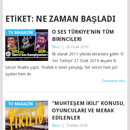
ETIKET:
NE ZAMAN BAŞLADI
O SES TÜRKIYE’NIN TÜM
TV MAGAZIN
BIRINCILERI
filicci
|
28 Ocak 2019
İlk olarak 2011 yılında ekranlara gelen ‘O
Ses Türkiye’ 27 Ocak 2019 akşamı 8.
Sezon finalini yaptı. Finalde 6 ismin yarıştığı, her sezon hem jüri
üyeleri hem de
Devamını oku
“MUHTEŞEM İKILI” KONUSU,
TV MAGAZIN
OYUNCULARI VE MERAK
EDILENLER
filicci
|
15 Ekim 2018