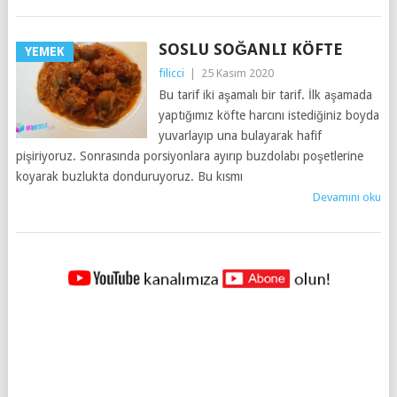
SOSLU SOĞANLI KÖFTE
YEMEK
filicci
|
25 Kasım 2020
Bu tarif iki aşamalı bir tarif. İlk aşamada
yaptığımız köfte harcını istediğiniz boyda
yuvarlayıp una bulayarak hafif
pişiriyoruz. Sonrasında porsiyonlara ayırıp buzdolabı poşetlerine
koyarak buzlukta donduruyoruz. Bu kısmı
Devamını oku
YAZILAR
NAVIGASYONU