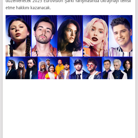
düzenlenecek 2025 Eurovision Şarkı Yarışmasında Ukraynayı temsil
etme hakkını kazanacak.