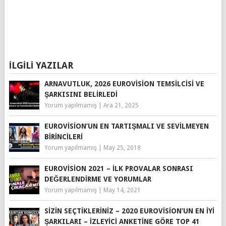
İLGILI YAZILAR
ARNAVUTLUK, 2026 EUROVISION TEMSILCISI VE
ŞARKISINI BELIRLEDI
Yorum yapılmamış
|
Ara 21, 2025
EUROVISION’UN EN TARTIŞMALI VE SEVILMEYEN
BIRINCILERI
Yorum yapılmamış
|
May 25, 2018
EUROVISION 2021 – İLK PROVALAR SONRASI
DEĞERLENDIRME VE YORUMLAR
Yorum yapılmamış
|
May 14, 2021
SIZIN SEÇTIKLERINIZ – 2020 EUROVISION’UN EN İYI
ŞARKILARI – İZLEYICI ANKETINE GÖRE TOP 41