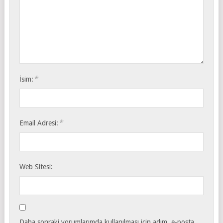
*
İsim:
*
Email Adresi:
Web Sitesi:
Daha sonraki yorumlarımda kullanılması için adım, e-posta