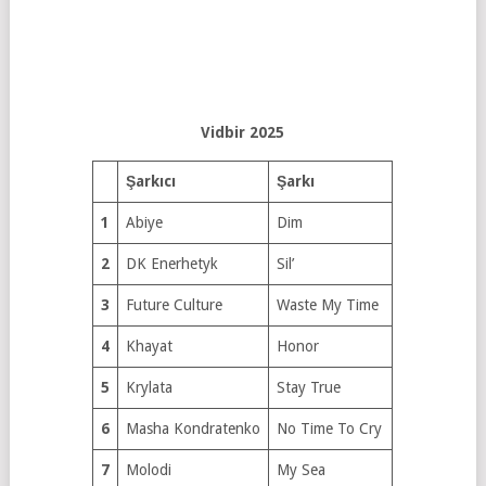
Vidbir 2025
Şarkıcı
Şarkı
1
Abiye
Dim
2
DK Enerhetyk
Sil’
3
Future Culture
Waste My Time
4
Khayat
Honor
5
Krylata
Stay True
6
Masha Kondratenko
No Time To Cry
7
Molodi
My Sea