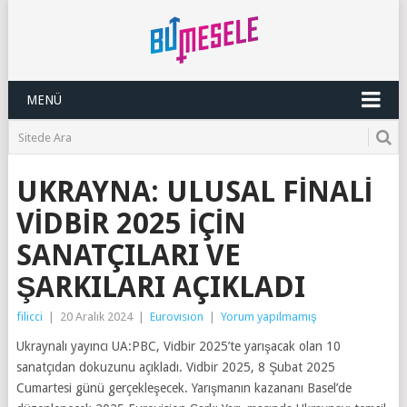
MENÜ
UKRAYNA: ULUSAL FINALI
VIDBIR 2025 IÇIN
SANATÇILARI VE
ŞARKILARI AÇIKLADI
filicci
|
20 Aralık 2024
|
Eurovısıon
|
Yorum yapılmamış
Ukraynalı yayıncı UA:PBC, Vidbir 2025’te yarışacak olan 10
sanatçıdan dokuzunu açıkladı. Vidbir 2025, 8 Şubat 2025
Cumartesi günü gerçekleşecek. Yarışmanın kazananı Basel’de