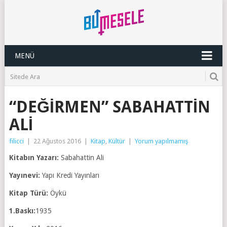
MENÜ
“DEĞIRMEN” SABAHATTIN
ALI
filicci
|
22 Ağustos 2016
|
Kitap
,
Kültür
|
Yorum yapılmamış
Kitabın Yazarı:
Sabahattin Ali
Yayınevi:
Yapı Kredi Yayınları
Kitap Türü:
Öykü
1.Baskı:
1935