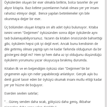
Öykülerden oluşan bir eser olmakla birlikte, bolca tasvirler de yer
alıyor kitapta. Bazı kelime yazımlarının hatalı olması yer yer insanı
rahatsız etmiyor değil. Bence yapılan betimlemeler için bile
okunmaya değer bir eser.
Üç bölümden oluşan kitapta on altı adet öykü bulunuyor. Kitaba
ismini veren “Değirmen” öyküsünden sonra diğer öykülerde aynı
tadı bulamayabiliyorsunuz. Yazarın da kitabın önsözünde bahsettiği
gibi, öykülerin hepsi çok iyi değil evet. Ancak bunu kendisinin de
dile getirmiş olması yaptığı işin ne kadar farkında olduğunun da bir
göstergesi değil mi? Hem iyi hem daha az iyi olduğunu düşündüğü
öykülerin yorumunu yazar okuyucuya bırakmış durumda.
Kitabın ilk ve en beğendiğim öyküsü olan “Değirmen”de bir
çingenenin aşkı için neler yapabileceği anlatılıyor. Gerçek aşkı bu
denli güzel tasvir eden bir öyküyü okumak insanı mutlu ettiği kadar
yer yer hüzne de boğuyor.
Eserden sevilen satırlar;
“…Güneş senden daha sıcak, gökyüzü daha geniş, ilkbahar