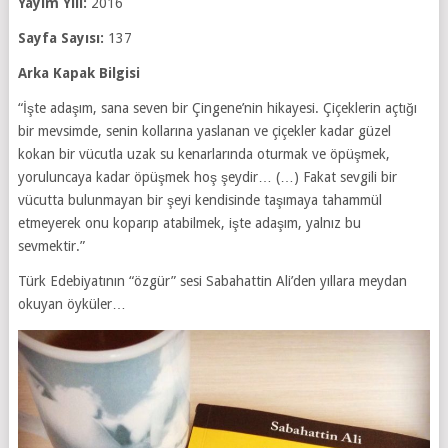
Yayım Yılı:
2016
Sayfa Sayısı:
137
Arka Kapak Bilgisi
“İşte adaşım, sana seven bir Çingene’nin hikayesi. Çiçeklerin açtığı
bir mevsimde, senin kollarına yaslanan ve çiçekler kadar güzel
kokan bir vücutla uzak su kenarlarında oturmak ve öpüşmek,
yoruluncaya kadar öpüşmek hoş şeydir… (…) Fakat sevgili bir
vücutta bulunmayan bir şeyi kendisinde taşımaya tahammül
etmeyerek onu koparıp atabilmek, işte adaşım, yalnız bu
sevmektir.”
Türk Edebiyatının “özgür” sesi Sabahattin Ali’den yıllara meydan
okuyan öyküler…