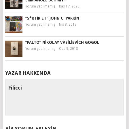
EMMANUEL SCHMITT
Yorum yapılmamış
|
Kas 17, 2025
“S*KTIR ET” JOHN C. PARKIN
Yorum yapılmamış
|
Nis 8, 2019
“PALTO” NIKOLAY VASILIEVICH GOGOL
Yorum yapılmamış
|
Oca 9, 2018
YAZAR HAKKINDA
Filicci
BIR YORUM EKLEYIN