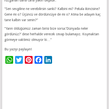
rüzgarları daha cana yakın değildir.”
“Sen sevgiline ne verebilirsin sanki? Kalbini mi? Pekala ikincisine?
Gene mi o? Üçüncü ve dördüncüye de mi o? Atma be adaşım kaç
tane kalbin var senin?”
“Yarın öldüğümüz zaman birisi bize sorsa:’Dünyada neler
gördünüz?’ dese herhalde verecek cevap bulamayız. Koşmaktan
görmeye vaktimiz olmuyor ki…”
Bu yazıyı paylaşın!
WhatsApp
Twitter
Pinterest
Facebook
LinkedIn