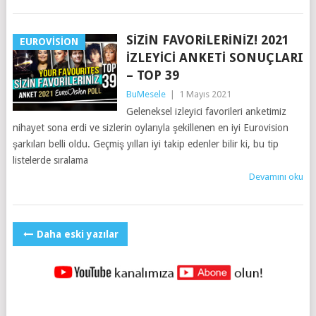
SIZIN FAVORILERINIZ! 2021
EUROVISION
İZLEYICI ANKETI SONUÇLARI
– TOP 39
BuMesele
|
1 Mayıs 2021
Geleneksel izleyici favorileri anketimiz
nihayet sona erdi ve sizlerin oylarıyla şekillenen en iyi Eurovision
şarkıları belli oldu. Geçmiş yılları iyi takip edenler bilir ki, bu tip
listelerde sıralama
Devamını oku
YAZILAR
Daha eski yazılar
NAVIGASYONU