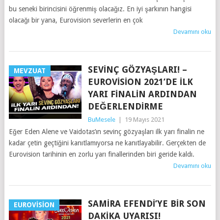
bu seneki birincisini öğrenmiş olacağız. En iyi şarkının hangisi
olacağı bir yana, Eurovision severlerin en çok
Devamını oku
SEVINÇ GÖZYAŞLARI! –
MEVZUAT
EUROVISION 2021’DE İLK
YARI FINALIN ARDINDAN
DEĞERLENDIRME
BuMesele
|
19 Mayıs 2021
Eğer Eden Alene ve Vaidotas’ın sevinç gözyaşları ilk yarı finalin ne
kadar çetin geçtiğini kanıtlamıyorsa ne kanıtlayabilir. Gerçekten de
Eurovision tarihinin en zorlu yarı finallerinden biri geride kaldı.
Devamını oku
SAMIRA EFENDI’YE BIR SON
EUROVISION
DAKIKA UYARISI!