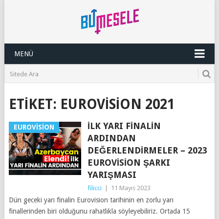
MENÜ
ETIKET:
EUROVISION 2021
İLK YARI FINALIN
EUROVISION
ARDINDAN
DEĞERLENDIRMELER – 2023
EUROVISION ŞARKI
YARIŞMASI
filicci
|
11 Mayıs 2023
Dün geceki yarı finalin Eurovision tarihinin en zorlu yarı
finallerinden biri olduğunu rahatlıkla söyleyebiliriz. Ortada 15