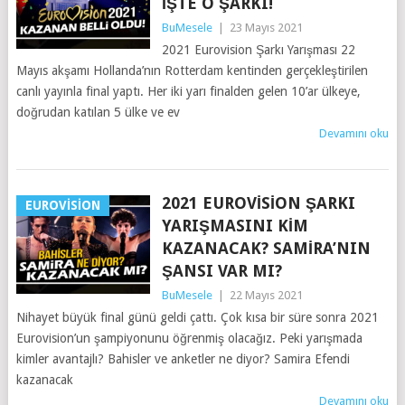
İŞTE O ŞARKI!
BuMesele
|
23 Mayıs 2021
2021 Eurovision Şarkı Yarışması 22
Mayıs akşamı Hollanda’nın Rotterdam kentinden gerçekleştirilen
canlı yayınla final yaptı. Her iki yarı finalden gelen 10’ar ülkeye,
doğrudan katılan 5 ülke ve ev
Devamını oku
2021 EUROVISION ŞARKI
EUROVISION
YARIŞMASINI KIM
KAZANACAK? SAMIRA’NIN
ŞANSI VAR MI?
BuMesele
|
22 Mayıs 2021
Nihayet büyük final günü geldi çattı. Çok kısa bir süre sonra 2021
Eurovision’un şampiyonunu öğrenmiş olacağız. Peki yarışmada
kimler avantajlı? Bahisler ve anketler ne diyor? Samira Efendi
kazanacak
Devamını oku