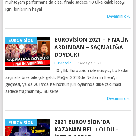
muhteşem performans da olsa, finale sadece 10 ülke kalabileceği
için, birilerinin hayal
Devamını oku
EUROVISION 2021 – FINALIN
EUROVISION
ARDINDAN – SAÇMALIĞA
DOYDUK!
BuMesele
|
24 Mayıs 2021
40 yıllık Eurovision izleyicisiyiz, bu kadar
saçmalık bize bile çok geldi. Meğer 2018’de Netta’nın Eleni’yi
geçmesi, ya da 2019’da Keiino’nun jüri oylarında dibe çakılması
sadece fragmanmış. Bu sene
Devamını oku
2021 EUROVISION’DA
EUROVISION
KAZANAN BELLI OLDU –