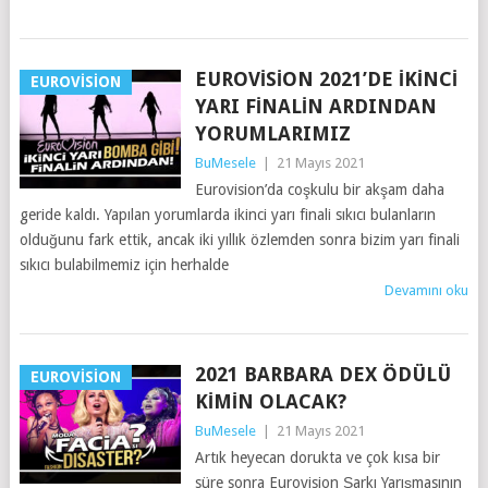
EUROVISION 2021’DE İKINCI
EUROVISION
YARI FINALIN ARDINDAN
YORUMLARIMIZ
BuMesele
|
21 Mayıs 2021
Eurovision’da coşkulu bir akşam daha
geride kaldı. Yapılan yorumlarda ikinci yarı finali sıkıcı bulanların
olduğunu fark ettik, ancak iki yıllık özlemden sonra bizim yarı finali
sıkıcı bulabilmemiz için herhalde
Devamını oku
2021 BARBARA DEX ÖDÜLÜ
EUROVISION
KIMIN OLACAK?
BuMesele
|
21 Mayıs 2021
Artık heyecan dorukta ve çok kısa bir
süre sonra Eurovision Şarkı Yarışmasının