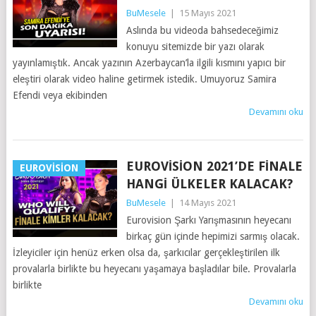
BuMesele
|
15 Mayıs 2021
Aslında bu videoda bahsedeceğimiz
konuyu sitemizde bir yazı olarak
yayınlamıştık. Ancak yazının Azerbaycan’la ilgili kısmını yapıcı bir
eleştiri olarak video haline getirmek istedik. Umuyoruz Samira
Efendi veya ekibinden
Devamını oku
EUROVISION 2021’DE FINALE
EUROVISION
HANGI ÜLKELER KALACAK?
BuMesele
|
14 Mayıs 2021
Eurovision Şarkı Yarışmasının heyecanı
birkaç gün içinde hepimizi sarmış olacak.
İzleyiciler için henüz erken olsa da, şarkıcılar gerçekleştirilen ilk
provalarla birlikte bu heyecanı yaşamaya başladılar bile. Provalarla
birlikte
Devamını oku