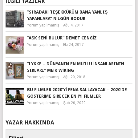
İLGILI YAZILAR
“SIRADAKI TEŞEKKÜRÜM BANA YANLIŞ
YAPANLARA” NILGÜN BODUR
Yorum yapılmamış
|
Ağu 4, 2017
“AŞK SENI BULUR” DEMET CENGIZ
Yorum yapılmamış
|
Eki 24, 2017
“LYKKE – DÜNYANIN EN MUTLU İNSANLARININ
SIRLARI” MEIK WIKING
Yorum yapılmamış
|
Ağu 20, 2018
BU FILMLER 2020’YI FENA SALLAYACAK – 2020’DE
GÖSTERIME GIRECEK EN İYI FILMLER
Yorum yapılmamış
|
Şub 20, 2020
YAZAR HAKKINDA