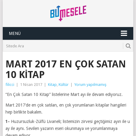
MENÜ
MART 2017 EN ÇOK SATAN
10 KITAP
filicci
|
1 Nisan 2017
|
Kitap
,
Kültür
|
Yorum yapılmamış
“En Çok Satan 10 Kitap” listelerine Mart ayı ile devam ediyoruz.
Mart 2017’de en çok satılan, en çok yorumlanan kitaplar hangileri
hep birlikte bakalım.
1-
Huzursuzluk-Zülfü Livaneli; listemizin zirvesi geçtiğimiz ayın ile u
ay ile aynı. Sevilen yazarın eseri okunmaya ve yorumlanmaya
devam ediyor,