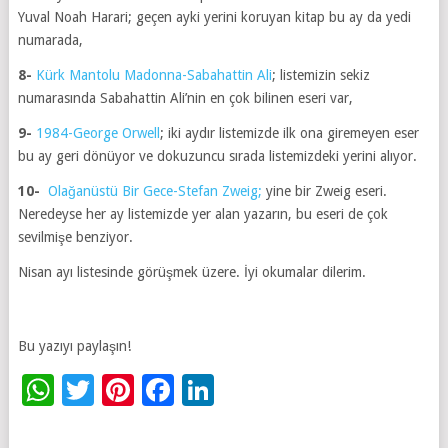
Yuval Noah Harari; geçen ayki yerini koruyan kitap bu ay da yedi
numarada,
8-
Kürk Mantolu Madonna-Sabahattin Ali
; listemizin sekiz
numarasında Sabahattin Ali’nin en çok bilinen eseri var,
9-
1984-George Orwell
; iki aydır listemizde ilk ona giremeyen eser
bu ay geri dönüyor ve dokuzuncu sırada listemizdeki yerini alıyor.
10-
Olağanüstü Bir Gece-Stefan Zweig;
yine bir Zweig eseri.
Neredeyse her ay listemizde yer alan yazarın, bu eseri de çok
sevilmişe benziyor.
Nisan ayı listesinde görüşmek üzere. İyi okumalar dilerim.
Bu yazıyı paylaşın!
WhatsApp
Twitter
Pinterest
Facebook
LinkedIn