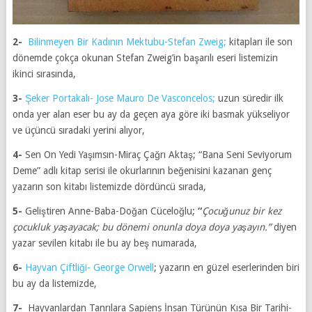
2-
Bilinmeyen Bir Kadının Mektubu-Stefan Zweig;
kitapları ile son
dönemde çokça okunan Stefan Zweig’in başarılı eseri listemizin
ikinci sırasında,
3-
Şeker Portakalı- Jose Mauro De Vasconcelos;
uzun süredir ilk
onda yer alan eser bu ay da geçen aya göre iki basmak yükseliyor
ve üçüncü sıradaki yerini alıyor,
4-
Sen On Yedi Yaşımsın-Miraç Çağrı Aktaş; “Bana Seni Seviyorum
Deme” adlı kitap serisi ile okurlarının beğenisini kazanan genç
yazarın son kitabı listemizde dördüncü sırada,
5-
Geliştiren Anne-Baba-Doğan Cüceloğlu;
“
Çocuğunuz bir kez
çocukluk yaşayacak; bu dönemi onunla doya doya yaşayın.”
diyen
yazar sevilen kitabı ile bu ay beş numarada,
6-
Hayvan Çiftliği- George Orwell
; yazarın en güzel eserlerinden biri
bu ay da listemizde,
7-
Hayvanlardan Tanrılara Sapiens İnsan Türünün Kısa Bir Tarihi-